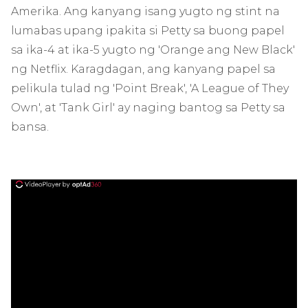
Amerika. Ang kanyang isang yugto ng stint na
lumabas upang ipakita si Petty sa buong papel
sa ika-4 at ika-5 yugto ng 'Orange ang New Black'
ng Netflix. Karagdagan, ang kanyang papel sa
pelikula tulad ng 'Point Break', 'A League of They
Own', at 'Tank Girl' ay naging bantog sa Petty sa
bansa.
ad