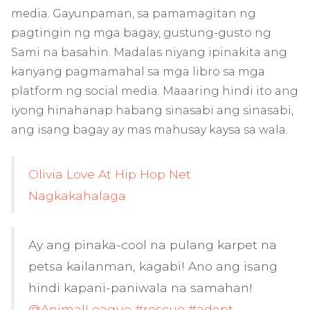
media. Gayunpaman, sa pamamagitan ng
pagtingin ng mga bagay, gustung-gusto ng
Sami na basahin. Madalas niyang ipinakita ang
kanyang pagmamahal sa mga libro sa mga
platform ng social media. Maaaring hindi ito ang
iyong hinahanap habang sinasabi ang sinasabi,
ang isang bagay ay mas mahusay kaysa sa wala.
Olivia Love At Hip Hop Net
Nagkakahalaga
Ay ang pinaka-cool na pulang karpet na
petsa kailanman, kagabi! Ano ang isang
hindi kapani-paniwala na samahan!
@AnimalLeague
#rescue
#adopt