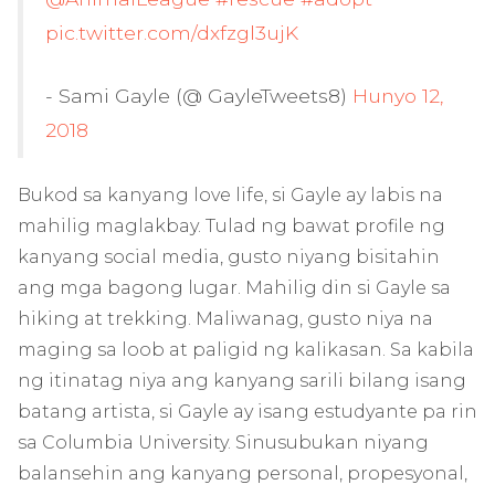
pic.twitter.com/dxfzgl3ujK
- Sami Gayle (@ GayleTweets8)
Hunyo 12,
2018
Bukod sa kanyang love life, si Gayle ay labis na
mahilig maglakbay. Tulad ng bawat profile ng
kanyang social media, gusto niyang bisitahin
ang mga bagong lugar. Mahilig din si Gayle sa
hiking at trekking. Maliwanag, gusto niya na
maging sa loob at paligid ng kalikasan. Sa kabila
ng itinatag niya ang kanyang sarili bilang isang
batang artista, si Gayle ay isang estudyante pa rin
sa Columbia University. Sinusubukan niyang
balansehin ang kanyang personal, propesyonal,