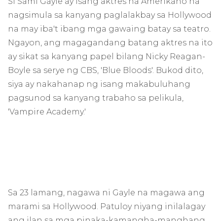
Si Sami Gayle ay isang aktres na Amerikano na
nagsimula sa kanyang paglalakbay sa Hollywood
na may iba't ibang mga gawaing batay sa teatro.
Ngayon, ang magagandang batang aktres na ito
ay sikat sa kanyang papel bilang Nicky Reagan-
Boyle sa serye ng CBS, 'Blue Bloods'. Bukod dito,
siya ay nakahanap ng isang makabuluhang
pagsunod sa kanyang trabaho sa pelikula,
'Vampire Academy.'
Sa 23 lamang, nagawa ni Gayle na magawa ang
marami sa Hollywood. Patuloy niyang inilalagay
ang ilan sa mga pinaka-kamangha-manghang