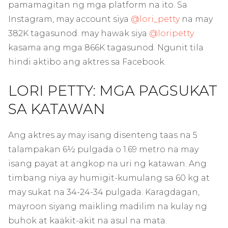
pamamagitan ng mga platform na ito. Sa
Instagram, may account siya
@lori_petty
na may
382K tagasunod. may hawak siya
@loripetty
kasama ang mga 866K tagasunod. Ngunit tila
hindi aktibo ang aktres sa Facebook.
LORI PETTY: MGA PAGSUKAT
SA KATAWAN
Ang aktres ay may isang disenteng taas na 5
talampakan 6½ pulgada o 1.69 metro na may
isang payat at angkop na uri ng katawan. Ang
timbang niya ay humigit-kumulang sa 60 kg at
may sukat na 34-24-34 pulgada. Karagdagan,
mayroon siyang maikling madilim na kulay ng
buhok at kaakit-akit na asul na mata.