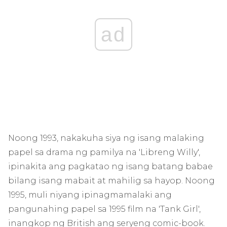
ad
Noong 1993, nakakuha siya ng isang malaking
papel sa drama ng pamilya na 'Libreng Willy',
ipinakita ang pagkatao ng isang batang babae
bilang isang mabait at mahilig sa hayop. Noong
1995, muli niyang ipinagmamalaki ang
pangunahing papel sa 1995 film na 'Tank Girl',
inangkop ng British ang seryeng comic-book.