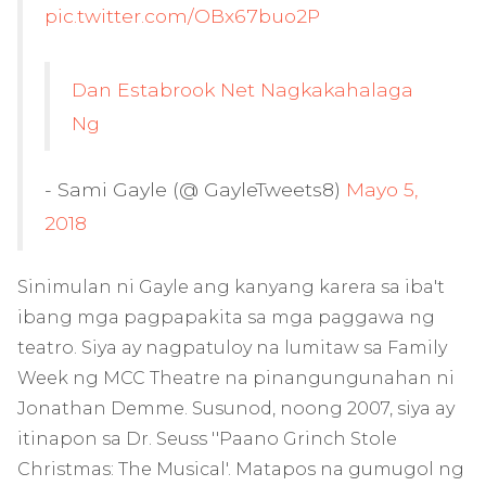
pic.twitter.com/OBx67buo2P
Dan Estabrook Net Nagkakahalaga
Ng
- Sami Gayle (@ GayleTweets8)
Mayo 5,
2018
Sinimulan ni Gayle ang kanyang karera sa iba't
ibang mga pagpapakita sa mga paggawa ng
teatro. Siya ay nagpatuloy na lumitaw sa Family
Week ng MCC Theatre na pinangungunahan ni
Jonathan Demme. Susunod, noong 2007, siya ay
itinapon sa Dr. Seuss ''Paano Grinch Stole
Christmas: The Musical'. Matapos na gumugol ng