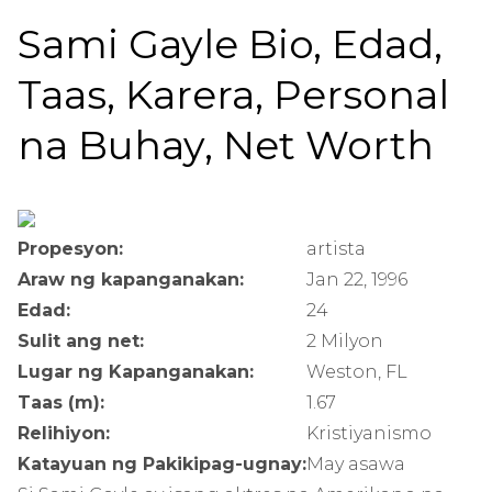
Sami Gayle Bio, Edad,
Taas, Karera, Personal
na Buhay, Net Worth
Propesyon:
artista
Araw ng kapanganakan:
Jan 22, 1996
Edad:
24
Sulit ang net:
2 Milyon
Lugar ng Kapanganakan:
Weston, FL
Taas (m):
1.67
Relihiyon:
Kristiyanismo
Katayuan ng Pakikipag-ugnay:
May asawa