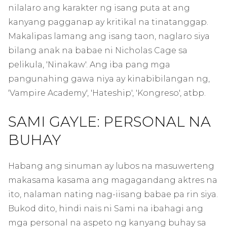
nilalaro ang karakter ng isang puta at ang
kanyang pagganap ay kritikal na tinatanggap.
Makalipas lamang ang isang taon, naglaro siya
bilang anak na babae ni Nicholas Cage sa
pelikula, 'Ninakaw'. Ang iba pang mga
pangunahing gawa niya ay kinabibilangan ng,
'Vampire Academy', 'Hateship', 'Kongreso', atbp.
SAMI GAYLE: PERSONAL NA
BUHAY
Habang ang sinuman ay lubos na masuwerteng
makasama kasama ang magagandang aktres na
ito, nalaman nating nag-iisang babae pa rin siya.
Bukod dito, hindi nais ni Sami na ibahagi ang
mga personal na aspeto ng kanyang buhay sa