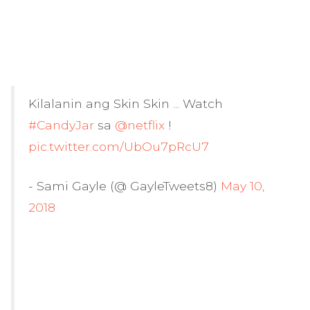
Kilalanin ang Skin Skin ... Watch
#CandyJar
sa
@netflix
!
pic.twitter.com/UbOu7pRcU7
- Sami Gayle (@ GayleTweets8)
May 10,
2018