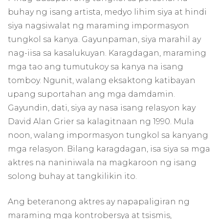
buhay ng isang artista, medyo lihim siya at hindi
siya nagsiwalat ng maraming impormasyon
tungkol sa kanya. Gayunpaman, siya marahil ay
nag-iisa sa kasalukuyan. Karagdagan, maraming
mga tao ang tumutukoy sa kanya na isang
tomboy. Ngunit, walang eksaktong katibayan
upang suportahan ang mga damdamin.
Gayundin, dati, siya ay nasa isang relasyon kay
David Alan Grier sa kalagitnaan ng 1990. Mula
noon, walang impormasyon tungkol sa kanyang
mga relasyon. Bilang karagdagan, isa siya sa mga
aktres na naniniwala na magkaroon ng isang
solong buhay at tangkilikin ito.
Ang beteranong aktres ay napapaligiran ng
maraming mga kontrobersya at tsismis,