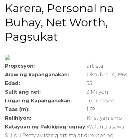
Karera, Personal na
Buhay, Net Worth,
Pagsukat
Propesyon:
artista
Araw ng kapanganakan:
Oktubre 14, 1964
Edad:
55
Sulit ang net:
3 Milyon
Lugar ng Kapanganakan:
Tennessee
Taas (m):
1.69
Relihiyon:
Kristiyanismo
Katayuan ng Pakikipag-ugnay:
Walang asawa
Si Lori Petty ay isang artista at direktor ng