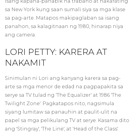
isang kapana-panabik na trabaho at nakarating
sa New York kung saan sumali siya sa mga klase
sa pag-arte. Matapos makipaglaban sa isang
panahon, sa kalagitnaan ng 1980, hinarap niya
ang camera.
LORI PETTY: KARERA AT
NAKAMIT
Sinimulan ni Lori ang kanyang karera sa pag-
arte sa mga menor de edad na pagpapakita sa
serye sa TV tulad ng 'The Equalizer' at 1986 'The
Twilight Zone'. Pagkatapos nito, nagsimula
siyang lumitaw sa panauhin at paulit-ulit na
papel sa mga pelikulang TV at serye. Kasama dito
ang 'Stingray', 'The Line', at 'Head of the Class'.