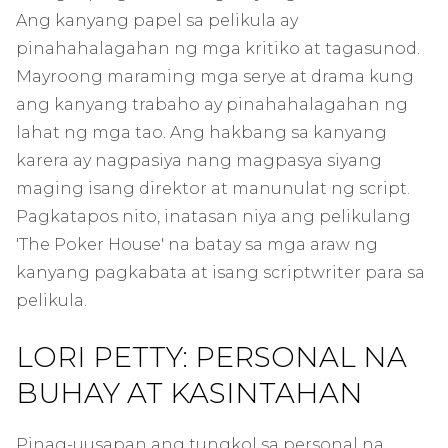
Ang kanyang papel sa pelikula ay
pinahahalagahan ng mga kritiko at tagasunod.
Mayroong maraming mga serye at drama kung
ang kanyang trabaho ay pinahahalagahan ng
lahat ng mga tao. Ang hakbang sa kanyang
karera ay nagpasiya nang magpasya siyang
maging isang direktor at manunulat ng script.
Pagkatapos nito, inatasan niya ang pelikulang
'The Poker House' na batay sa mga araw ng
kanyang pagkabata at isang scriptwriter para sa
pelikula.
LORI PETTY: PERSONAL NA
BUHAY AT KASINTAHAN
Pinag-uusapan ang tungkol sa personal na