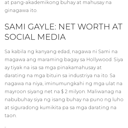
at pang-akademikong buhay at mahusay na
ginagawa ito.
SAMI GAYLE: NET WORTH AT
SOCIAL MEDIA
Sa kabila ng kanyang edad, nagawa ni Sami na
magawa ang maraming bagay sa Hollywood. Siya
ay tiyak na isa sa mga pinakamahusay at
darating na mga bituin sa industriya na ito. Sa
nagawa na niya, iminumungkahi ng mga ulat na
mayroon siyang net na $ 2 milyon. Maliwanag na
nabubuhay siya ng isang buhay na puno ng luho
at siguradong kumikita pa sa mga darating na
taon.