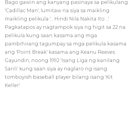
Bago gawin ang kanyang pasinaya sa pelikulang
'Cadillac Man', lumitaw na siya sa maikling
maikling pelikula '... Hindi Nila Nakita Ito ...'
Pagkatapos ay nagtampok siya ng higit sa 22 na
pelikula kung saan kasama ang mga
pambihirang tagumpay sa mga pelikula kasama
ang 'Point Break' kasama ang Keanu Reeves .
Gayundin, noong 1992 'Isang Liga ng kanilang
Sarili' kung saan siya ay naglaro ng isang
tomboyish baseball player bilang isang 'Kit
Keller'.